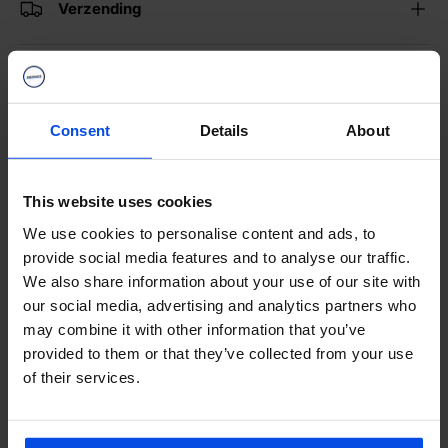
Verzending
Webwinkel Keurmerk
Consent
Details
About
Merken
This website uses cookies
Categorieën
We use cookies to personalise content and ads, to
provide social media features and to analyse our traffic.
We also share information about your use of our site with
Delen:
our social media, advertising and analytics partners who
may combine it with other information that you’ve
provided to them or that they’ve collected from your use
VOLG ONS OP TIKTOK
of their services.
Bekijk onze video's
Montage-tips, productreviews en scooter nieuws