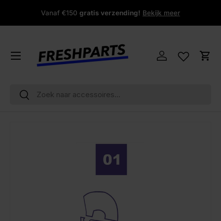
Vanaf €150
gratis verzending!
Bekijk meer
Ga naar inhoud
Menu
Inloggen
Win
Zoeken
Zoeken