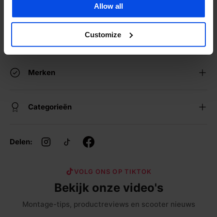
Verzending
Allow all
Customize
Webwinkel Keurmerk
Merken
Categorieën
Delen:
VOLG ONS OP TIKTOK
Bekijk onze video's
Montage-tips, productreviews en scooter nieuws