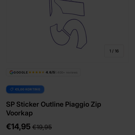
van
1
/
16
4.6/5
GOOGLE
1.400+ reviews
€5,00 KORTING
SP Sticker Outline Piaggio Zip
Voorkap
€14,95
€19,95