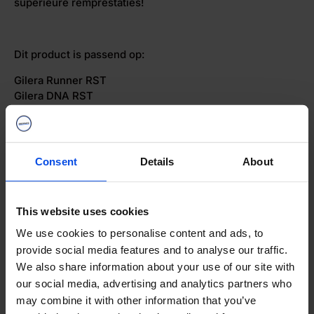
superieure remprestaties!
Dit product is passend op:
Gilera Runner RST
Gilera DNA RST
Verzending
Consent
Details
About
Webwinkel Keurmerk
This website uses cookies
We use cookies to personalise content and ads, to
Merken
provide social media features and to analyse our traffic.
We also share information about your use of our site with
our social media, advertising and analytics partners who
Categorieën
may combine it with other information that you’ve