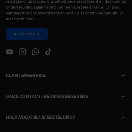
reparatie of upgrades, ons uitgebreide assortiment en deskundige
ondersteuning staan garant voor een soepele ervaring. Ontdek
vandaag nog ons assortiment en maak je scooter weer als nieuw
met Fresh Parts!
VOLG ONS ⤸
YouTube
Instagram
WhatsApp
TikTok
KLANTENSERVICE
ONZE CONTACT / BEDRIJFSGEGEVENS
HULP NODIG BIJ JE BESTELLING?