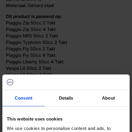
Materiaal: Gehard staal
Dit product is passend op:
Piaggio Zip 50cc 2 Takt
Piaggio Zip 50cc 4 Takt
Piaggio NRG 50cc 2 Takt
Piaggio Typhoon 50cc 2 Takt
Piaggio Fly 50cc 2 Takt
Piaggio Fly 50cc 4 Takt
Piaggio Liberty 50cc 4 Takt
Vespa LX 50cc 2 Takt
Vespa LX 50cc 4 Takt
Vespa Sprint 50cc 2 Takt
Vespa Sprint 50cc 4 Takt
Vespa Primavera 50cc 2 Takt
Consent
Details
About
Vespa Primavera 50cc 4 Takt
This website uses cookies
Verzending
We use cookies to personalise content and ads, to