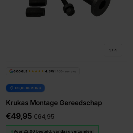
van
1
/
4
4.6/5
GOOGLE
1.400+ reviews
€15,00 KORTING
Krukas Montage Gereedschap
€49,95
€64,95
Voor 22:00 besteld, vandaag verzonden!