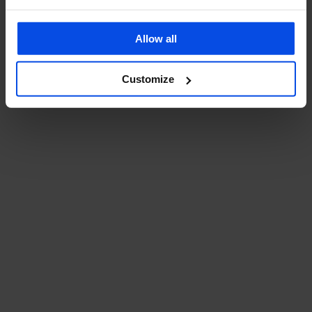
Bekijk onze video's
Allow all
Montage-tips, productreviews en scooter nieuws
Volg ons
Customize