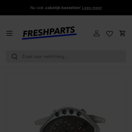
Nu ook
zakelijk bestellen
!
Lees meer
Ga naar inhoud
Menu
Inloggen
Win
Zoeken
Zoeken