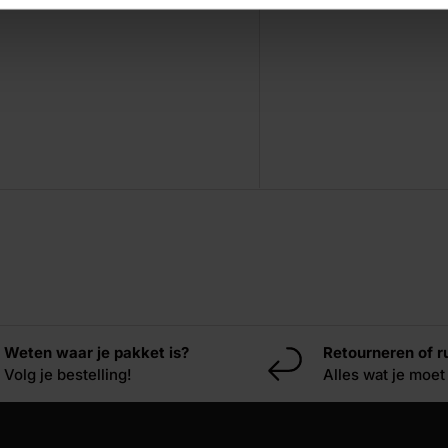
Weten waar je pakket is?
Retourneren of r
Volg je bestelling!
Alles wat je moe