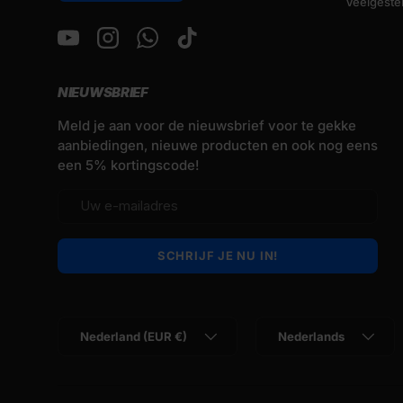
Veelgeste
YouTube
Instagram
WhatsApp
TikTok
NIEUWSBRIEF
Meld je aan voor de nieuwsbrief voor te gekke
aanbiedingen, nieuwe producten en ook nog eens
een 5% kortingscode!
E-mailadres
SCHRIJF JE NU IN!
Land/Regio
Taal
Nederland (EUR €)
Nederlands