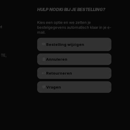
HULP NODIG BIJ JE BESTELLING?
Kies een optie en we zetten je
et
bestelgegevens automatisch klaar in je e-
mail.
✏️
Bestelling wijzigen
 TE,
🧾
Annuleren
↩️
Retourneren
💬
Vragen