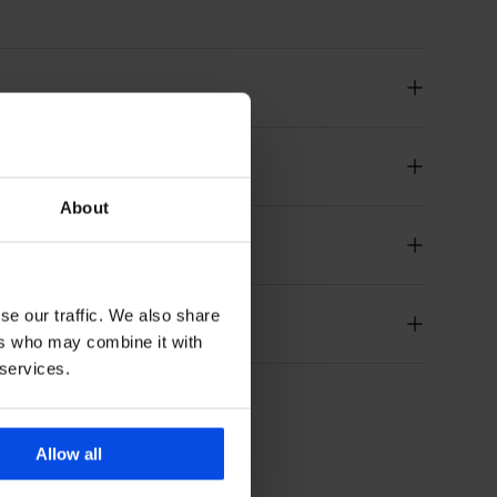
eurmerk
About
se our traffic. We also share
ers who may combine it with
 services.
Allow all