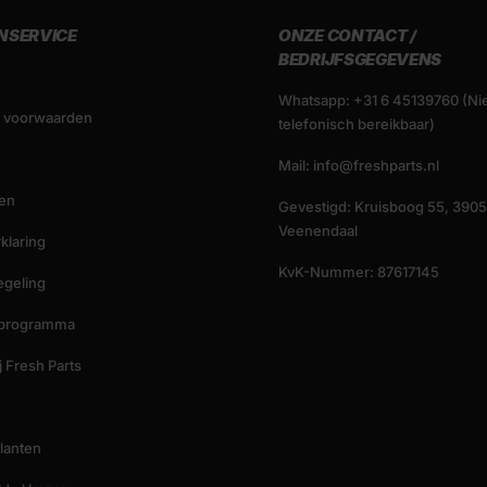
NSERVICE
ONZE CONTACT /
BEDRIJFSGEGEVENS
Whatsapp: +31 6 45139760 (Ni
 voorwaarden
telefonisch bereikbaar)
Mail: info@freshparts.nl
en
Gevestigd: Kruisboog 55, 3905
Veenendaal
klaring
KvK-Nummer: 87617145
egeling
tsprogramma
 Fresh Parts
klanten