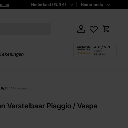
Land/Regio
Taal
Betaal achteraf
Nederland (EUR €)
met Klarna!
Nederlands
Inloggen
Winkelwa
4.6 / 5.0
WEBWINKEL
KEURMERK
1000+
★
★
★
★
★
 Tekeningen
REVIEWS
.6/5
1.400+ reviews
n Verstelbaar Piaggio / Vespa