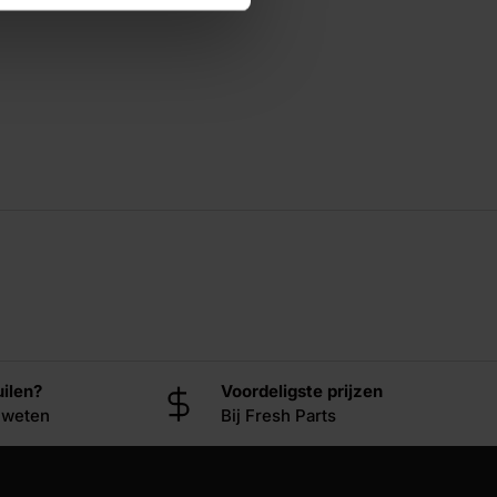
uilen?
Voordeligste prijzen
t weten
Bij Fresh Parts