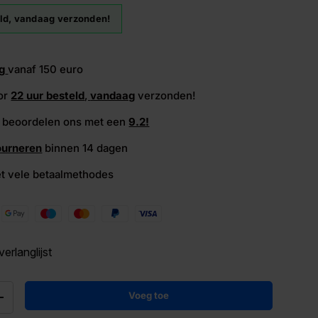
ld, vandaag verzonden!
g
vanaf 150 euro
or
22 uur besteld
,
vandaag
verzonden!
beoordelen ons met een
9.2!
ourneren
binnen 14 dagen
t vele betaalmethodes
rlanglijst
Voeg toe
+