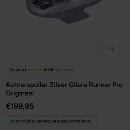
van
1
/
2
4.6/5
GOOGLE
1.400+ reviews
Achterspoiler Zilver Gilera Runner Pro
Origineel
€199,95
Voor 22:00 besteld, vandaag verzonden!