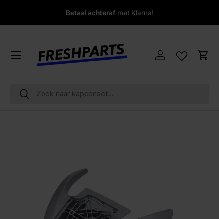
Co
Betaal achteraf
met Klarna!
Ga naar inhoud
Menu
Inloggen
Win
Zoeken
Zoeken