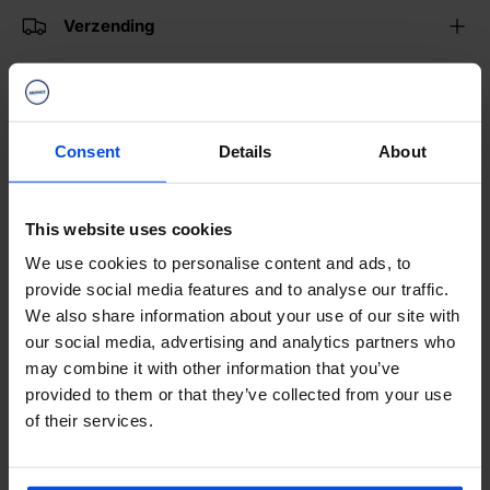
Verzending
Webwinkel Keurmerk
Consent
Details
About
Merken
This website uses cookies
Categorieën
We use cookies to personalise content and ads, to
provide social media features and to analyse our traffic.
We also share information about your use of our site with
Delen:
our social media, advertising and analytics partners who
may combine it with other information that you’ve
provided to them or that they’ve collected from your use
VOLG ONS OP TIKTOK
of their services.
Bekijk onze video's
Montage-tips, productreviews en scooter nieuws